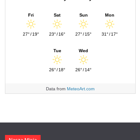
Fri
Sat
Sun
Mon
27°
/
19°
23°
/
16°
27°
/
15°
31°
/
17°
Tue
Wed
26°
/
18°
26°
/
14°
Data from
MeteoArt.com
Nasza Misja