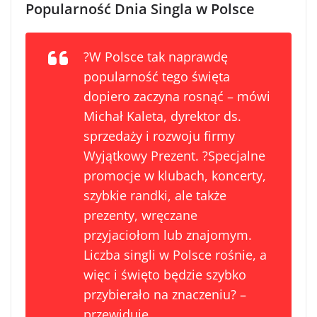
Popularność Dnia Singla w Polsce
?W Polsce tak naprawdę
popularność tego święta
dopiero zaczyna rosnąć – mówi
Michał Kaleta, dyrektor ds.
sprzedaży i rozwoju firmy
Wyjątkowy Prezent. ?Specjalne
promocje w klubach, koncerty,
szybkie randki, ale także
prezenty, wręczane
przyjaciołom lub znajomym.
Liczba singli w Polsce rośnie, a
więc i święto będzie szybko
przybierało na znaczeniu? –
przewiduje.