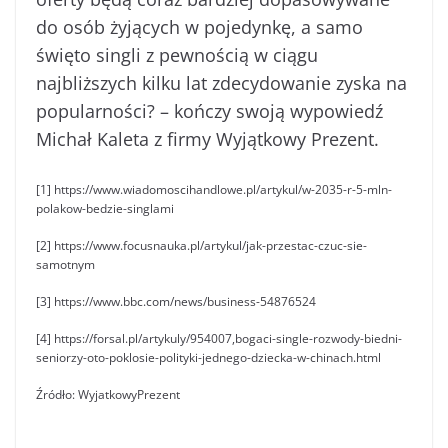
do osób żyjących w pojedynkę, a samo
święto singli z pewnością w ciągu
najbliższych kilku lat zdecydowanie zyska na
popularności? – kończy swoją wypowiedź
Michał Kaleta z firmy Wyjątkowy Prezent.
[1] https://www.wiadomoscihandlowe.pl/artykul/w-2035-r-5-mln-
polakow-bedzie-singlami
[2] https://www.focusnauka.pl/artykul/jak-przestac-czuc-sie-
samotnym
[3] https://www.bbc.com/news/business-54876524
[4] https://forsal.pl/artykuly/954007,bogaci-single-rozwody-biedni-
seniorzy-oto-poklosie-polityki-jednego-dziecka-w-chinach.html
Źródło: WyjatkowyPrezent